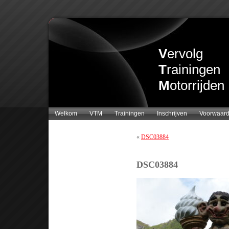
V
ervolg
T
rainingen
M
otorrijden
Welkom
VTM
Trainingen
Inschrijven
Voorwaar
«
DSC03884
DSC03884