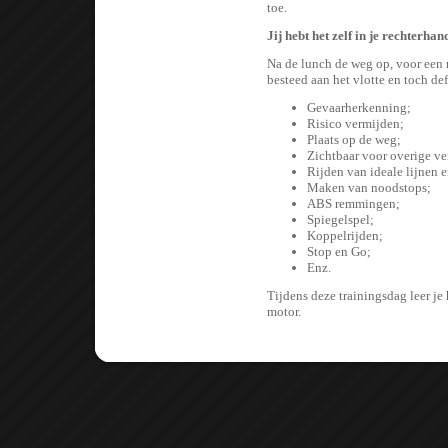
toe.
Jij hebt het zelf in je rechterhan
Na de lunch de weg op, voor een 
besteed aan het vlotte en toch de
Gevaarherkenning;
Risico vermijden;
Plaats op de weg;
Zichtbaar voor overige v
Rijden van ideale lijnen 
Maken van noodstops;
ABS remmingen;
Spiegelspel;
Koppelrijden;
Stop en Go;
Enz.
Tijdens deze trainingsdag leer je 
motor.