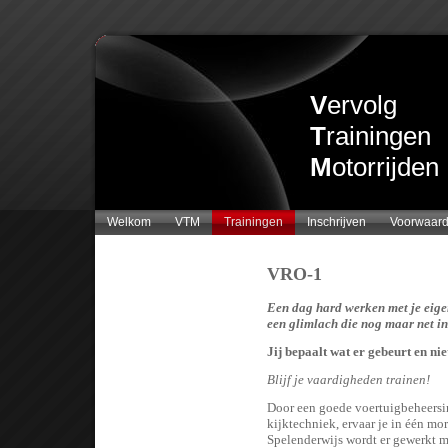
V
ervolg
T
rainingen
M
otorrijden
Welkom
VTM
Trainingen
Inschrijven
Voorwaar
VRO-1
Een dag hard werken met je eigen
een glimlach die nog maar net in
Jij bepaalt wat er gebeurt en nie
Blijf je vaardigheden trainen!
Door een goede voertuigbeheersi
kijktechniek, ervaar je in één mo
Spelenderwijs wordt er gewerkt m