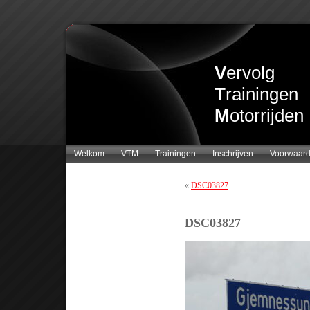
V
ervolg
T
rainingen
M
otorrijden
Welkom
VTM
Trainingen
Inschrijven
Voorwaar
«
DSC03827
DSC03827