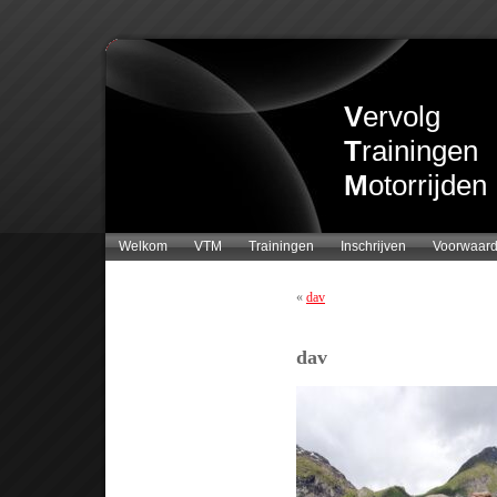
V
ervolg
T
rainingen
M
otorrijden
Welkom
VTM
Trainingen
Inschrijven
Voorwaar
«
dav
dav