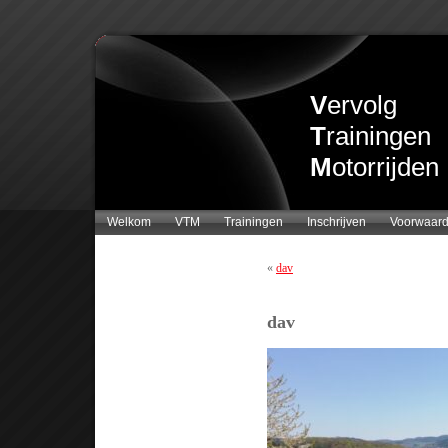
V
ervolg
T
rainingen
M
otorrijden
Welkom
VTM
Trainingen
Inschrijven
Voorwaar
«
dav
dav