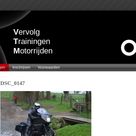
V
ervolg
T
rainingen
M
otorrijden
gen
Inschrijven
Voorwaarden
DSC_0147